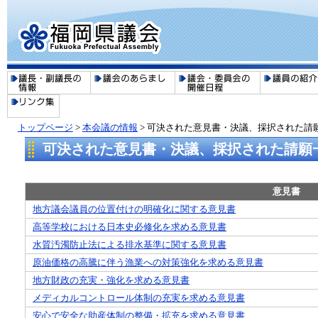
トップページ
>
本会議の情報
> 可決された意見書・決議、採択された請
可決された意見書・決議、採択された請願一
意見書
地方議会議員の位置付けの明確化に関する意見書
高等学校における日本史必修化を求める意見書
水質汚濁防止法による排水基準に関する意見書
原油価格の高騰に伴う漁業への対策強化を求める意見書
地方財政の充実・強化を求める意見書
メディカルコントロール体制の充実を求める意見書
安心で安全な助産体制の整備・拡充を求める意見書