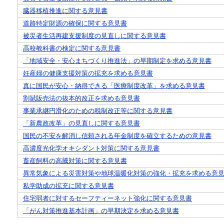
臓器移植推進に関する意見書
道路特定財源の確保に関する意見書
被災者生活再建支援制度の見直しに関する意見書
高校教科書の検定に関する意見書
「地域安全・安心まちづくり推進法」の早期制定を求める意見書
妊産婦の健康支援対策の拡充を求める意見書
真に国民が安心・納得できる「医療制度改革」を求める意見書
割賦販売法の抜本的改正を求める意見書
事業承継円滑化のための税制改正等に関する意見書
「新農政改革」の見直しに関する意見書
国民の不安を解消し信頼される年金制度を確立するための意見書
高濃度光化学オキシダント対策に関する意見書
畜産飼料の高騰対策に関する意見書
異常気象による災害対策や地球温暖化対策の強化・拡充を求める意
私学助成の拡充に関する意見書
住宅弱者に対するセーフティーネット強化に関する意見書
「がん対策推進基本計画」の早期決定を求める意見書