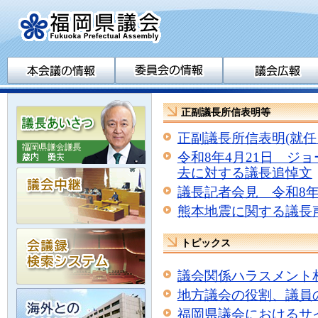
正副議長所信表明等
正副議長所信表明(就任
令和8年4月21日 ジ
去に対する議長追悼文
議長記者会見 令和8年
熊本地震に関する議長
トピックス
議会関係ハラスメント
地方議会の役割、議員
福岡県議会におけるサ