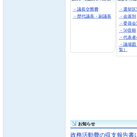
・議長交際費
・選挙区
・歴代議長・副議長
・会派別
・委員会
・50音順
・代表者
・議場図
覧）
お知らせ
政務活動費の収支報告書