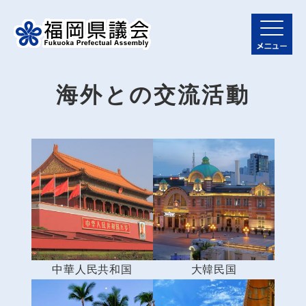
ペ
メニューを飛ばして本文へ
ー
ジ
メ
の
ニ
先
ュ
頭
ー
本
海外との交流活動
で
文
す
。
中華人民共和国
大韓民国