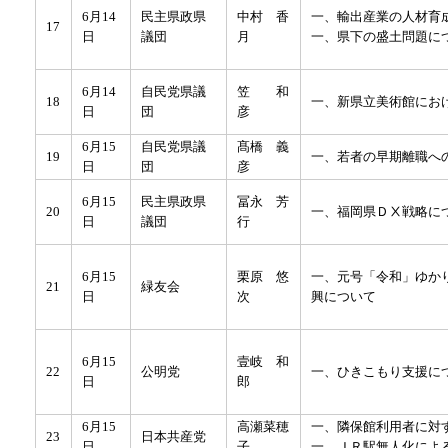
6月14
民主県政県
中村 香
一、輸出産業の人材育
17
日
議団
月
一、県下の盛土問題に
6月14
自民党県議
笠 和
18
一、新県立美術館にお
日
団
彦
6月15
自民党県議
髙橋 義
19
一、若者の早期離職へ
日
団
彦
6月15
民主県政県
冨永 芳
20
一、福岡県ＤⅩ戦略に
日
議団
行
6月15
栗原 悠
一、元号「令和」ゆか
21
緑友会
日
次
興について
6月15
壹岐 和
22
公明党
一、ひきこもり支援に
日
郎
6月15
高瀬菜穂
一、隣保館利用者に対
23
日本共産党
日
子
一、ＪＲ駅無人化によ