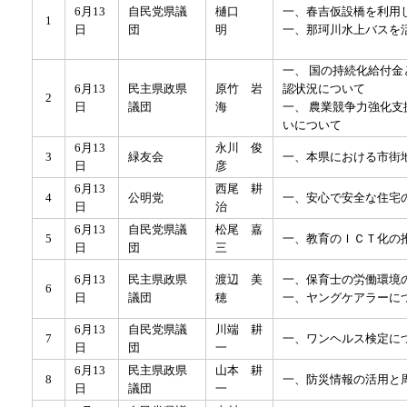
6月13
自民党県議
樋口
一、春吉仮設橋を利用
1
日
団
明
一、那珂川水上バスを
一、 国の持続化給付
6月13
民主県政県
原竹 岩
認状況について
2
日
議団
海
一、 農業競争力強化
いについて
6月13
永川 俊
3
緑友会
一、本県における市街
日
彦
6月13
西尾 耕
4
公明党
一、安心で安全な住宅
日
治
6月13
自民党県議
松尾 嘉
5
一、教育のＩＣＴ化の
日
団
三
6月13
民主県政県
渡辺 美
一、保育士の労働環境
6
日
議団
穂
一、ヤングケアラーに
6月13
自民党県議
川端 耕
7
一、ワンヘルス検定に
日
団
一
6月13
民主県政県
山本 耕
8
一、防災情報の活用と
日
議団
一