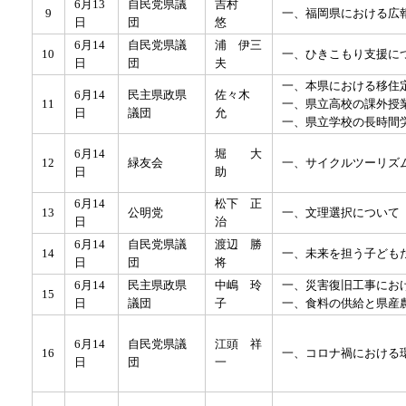
6月13
自民党県議
吉村
9
一、福岡県における広
日
団
悠
6月14
自民党県議
浦 伊三
10
一、ひきこもり支援に
日
団
夫
一、本県における移住
6月14
民主県政県
佐々木
11
一、県立高校の課外授
日
議団
允
一、県立学校の長時間
6月14
堀 大
12
緑友会
一、サイクルツーリズ
日
助
6月14
松下 正
13
公明党
一、文理選択について
日
治
6月14
自民党県議
渡辺 勝
14
一、未来を担う子ども
日
団
将
6月14
民主県政県
中嶋 玲
一、災害復旧工事にお
15
日
議団
子
一、食料の供給と県産
6月14
自民党県議
江頭 祥
16
一、コロナ禍における
日
団
一