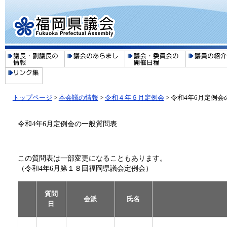
トップページ
>
本会議の情報
>
令和４年６月定例会
> 令和4年6月定例
令和4年6月定例会の一般質問表
この質問表は一部変更になることもあります。
（令和4年6月第１８回福岡県議会定例会）
質問
会派
氏名
日