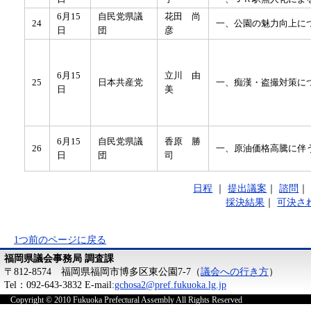
6月15
自民党県議
花田 尚
24
一、公園の魅力向上に
日
団
彦
6月15
立川 由
25
日本共産党
一、痴漢・盗撮対策に
日
美
6月15
自民党県議
香原 勝
26
一、原油価格高騰に伴
日
団
司
日程
｜
提出議案
｜
諮問
採決結果
｜
可決さ
1つ前のページに戻る
福岡県議会事務局 調査課
〒812-8574 福岡県福岡市博多区東公園7-7（
議会への行き方
）
Tel：092-643-3832 E-mail:
gchosa2@pref.fukuoka.lg.jp
Copyright © 2010 Fukuoka Prefectural Assembly All Rights Reserved