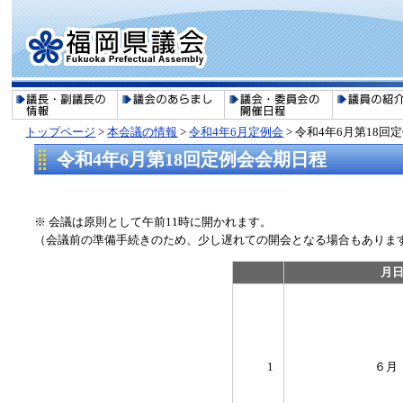
トップページ
>
本会議の情報
>
令和4年6月定例会
> 令和4年6月第18
令和4年6月第18回定例会会期日程
※ 会議は原則として午前11時に開かれます。
（会議前の準備手続きのため、少し遅れての開会となる場合もありま
月
1
６月