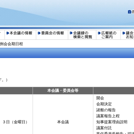
回定例会会期日程
す。）
日
本会議・委員会等
開会
会期決定
諸般の報告
議案報告上程
 ３日（金曜日）
本会議
知事提案理由説明
議案付託
常任委員長報告・採