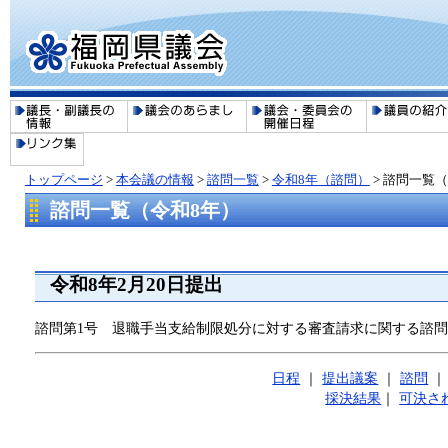
トップページ
>
本会議の情報
>
諮問一覧
>
令和8年（諮問）
>
諮問一覧（
諮問一覧（令和8年）
令和8年2月20日提出
諮問第1号 退職手当支給制限処分に対する審査請求に関する諮
日程
｜
提出議案
｜
諮問
採決結果
｜
可決さ