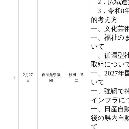
2．広域連
3．令和8
的考え方
一、文化芸
一、福祉の
いて
一、循環型
取組につい
一、2027
2月27
自民党県議
秋田 章
1
いて
日
団
二
一、強靭で
インフラに
一、日産自
後の県内自
て