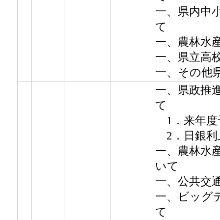
一、県内中
て
一、農林水
一、県立高
一、その他
一、県政推
て
1．来年度
2．日銀利
一、農林水
いて
一、公共交
一、ビッグ
て