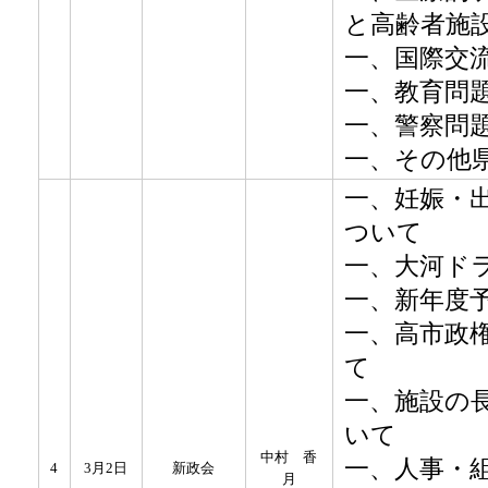
と高齢者施
​一、国際交
一、教育問
一、警察問
​一、その他
一、妊娠・
ついて
一、大河ド
一、新年度
一、高市政
て
一、施設の
いて
中村 香
一、人事・
4
3月2日
新政会
月