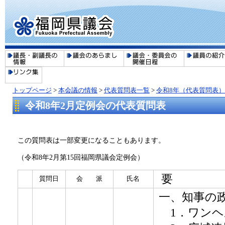
トップページ
>
本会議の情報
>
代表質問表一覧
>
令和8年（代表質問表
令和8年2月定例会の代表質問表
この質問表は一部変更になることもあります。
（令和8年2月第15回福岡県議会定例会）
要
質問日
会 派
氏名
一、知事の
1．ワンヘ