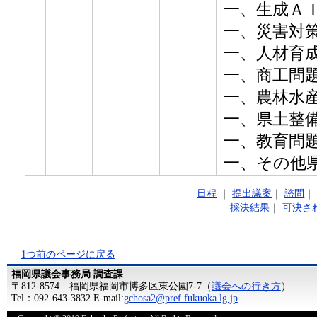
一、生成Ａ
一、災害対
一、人材育
一、商工問
一、農林水
一、県土整
一、教育問
​一、その他
日程
｜
提出議案
｜
諮問
採決結果
｜
可決さ
1つ前のページに戻る
福岡県議会事務局 調査課
〒812-8574 福岡県福岡市博多区東公園7-7（
議会への行き方
）
Tel：092-643-3832 E-mail:
gchosa2@pref.fukuoka.lg.jp