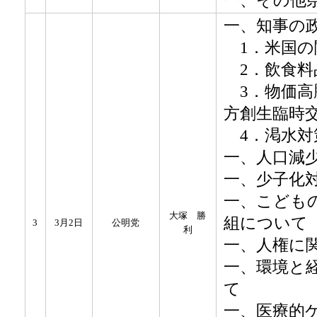
​一、知事の
1．米国の
2．飲食料
3．物価高
方創生臨時
4．渇水対
一、人口減
一、少子化
一、こども
大塚 勝
組について
3
3月2日
公明党
利
一、人権に
一、環境と
て
一、医療的