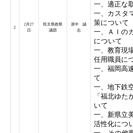
一、適正な
一、カスタ
策について
2月27
民主県政県
原中 誠
2
一、ＡＩの
日
議団
志
について
一、教育現
任用職員に
一、福岡高
て
一、地下鉄
「福北ゆた
いて
​一、新県立
活性化につ
​一、その他