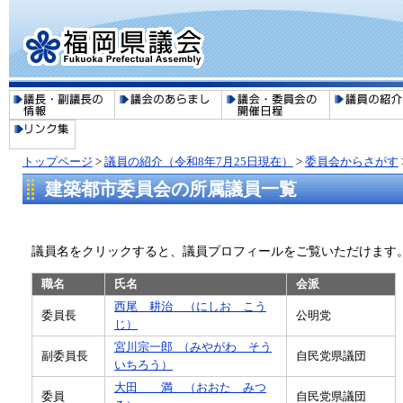
トップページ
>
議員の紹介（令和8年7月25日現在）
>
委員会からさがす
建築都市委員会の所属議員一覧
議員名をクリックすると、議員プロフィールをご覧いただけます
職名
氏名
会派
西尾 耕治 （にしお こう
委員長
公明党
じ）
宮川宗一郎 （みやがわ そう
副委員長
自民党県議団
いちろう）
大田 満 （おおた みつ
委員
自民党県議団