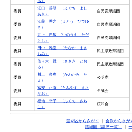
る）
江口 善明 （えぐち よし
委員
自民党県議団
あき）
江藤 秀之 （えとう ひでゆ
委員
自民党県議団
き）
井上 忠敏 （いのうえ ただ
委員
自民党県議団
とし）
田中 雅臣 （たなか まさ
委員
民主県政県議団
おみ）
佐々木 徹 （ささき とお
委員
民主県政県議団
る）
川上 多恵 （かわかみ た
委員
公明党
え）
冨安 正直 （とみやす まさ
委員
至誠会
なお）
福地 幸子 （ふくち さち
委員
桜和会
こ）
選挙区からさがす
｜
会派からさが
議場図（議席一覧）
｜