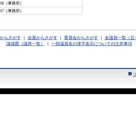
-9738（事務所）
-9737（事務所）
からさがす
｜
会派からさがす
｜
委員会からさがす
｜
全議員一覧（五
議場図（議席一覧）
｜
一部議員名の漢字表示についての注意事項