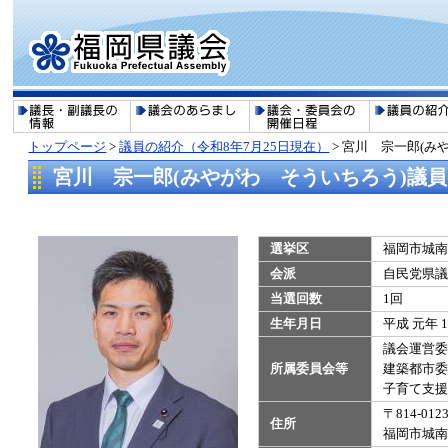
トップページ
>
議員の紹介（令和8年7月25日現在）
>
宮川 宗一郎(み
宮川 宗一郎(みやがわ そういちろう)議
選挙区
福岡市城南
会派
自民党県議
当選回数
1回
生年月日
平成 元年 1
議会運営委
所属委員会等
建築都市委
​子育て支
〒814-012
住所
福岡市城南