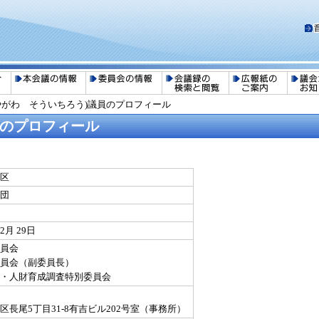
やがわ そういちろう)議員のプロフィール
員のプロフィール
区
団
2月 29日
員会
員会（副委員長）
援・人財育成調査特別委員会
3
区長尾5丁目31-8有吉ビル202号室（事務所）