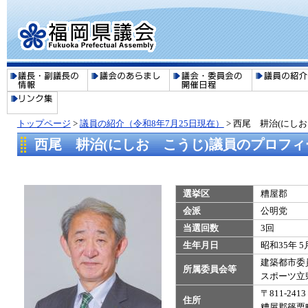
トップページ
>
議員の紹介（令和8年7月25日現在）
>
西尾 耕治(にし
西尾 耕治(にしお こうじ)議員のプロフィ
選挙区
糟屋郡
会派
公明党
当選回数
3回
生年月日
昭和35年 5
建築都市委
所属委員会等
​スポーツ
〒811-2413
住所
糟屋郡篠栗