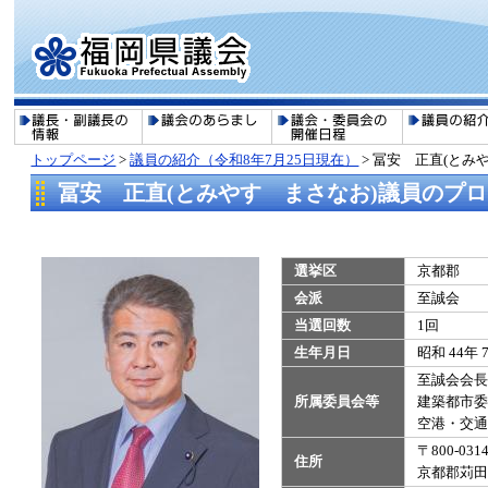
トップページ
>
議員の紹介（令和8年7月25日現在）
>
冨安 正直(とみ
冨安 正直(とみやす まさなお)議員のプ
選挙区
京都郡
会派
至誠会
当選回数
1回
生年月日
昭和 44年 
至誠会会長
所属委員会等
建築都市委
​空港・交
〒800-031
住所
京都郡苅田