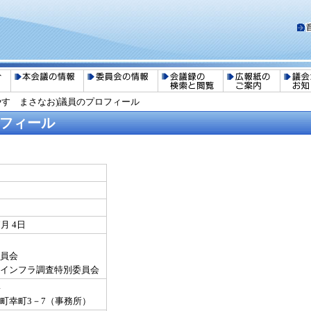
やす まさなお)議員のプロフィール
ロフィール
7月 4日
員会
通インフラ調査特別委員会
4
町幸町3－7（事務所）