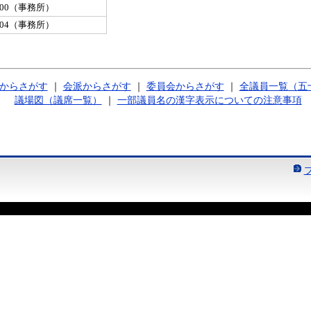
-8400（事務所）
-6604（事務所）
からさがす
｜
会派からさがす
｜
委員会からさがす
｜
全議員一覧（五
議場図（議席一覧）
｜
一部議員名の漢字表示についての注意事項