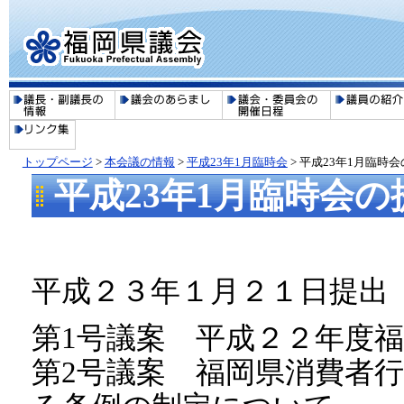
トップページ
>
本会議の情報
>
平成23年1月臨時会
> 平成23年1月臨時
平成23年1月臨時会
平成２３年１月２１日提出
第1号議案 平成２２年度
第2号議案 福岡県消費者