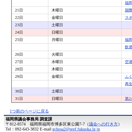
福
21日
木曜日
国
22日
金曜日
ス
23日
土曜日
24日
日曜日
25日
月曜日
福
飲
26日
火曜日
27日
水曜日
空
28日
木曜日
29日
金曜日
ふ
再
30日
土曜日
31日
日曜日
第2
1つ前のページに戻る
福岡県議会事務局 調査課
〒812-8574 福岡県福岡市博多区東公園7-7（
議会への行き方
）
Tel：092-643-3832 E-mail:
gchosa2@pref.fukuoka.lg.jp