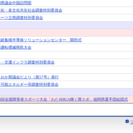
岡県議会中国訪問団
際化・多文化共生社会調査特別委員会
ポーツ立県調査特別委員会
岡超集積半導体ソリューションセンター 開所式
酒運転撲滅県民大会
港・交通インフラ調査特別委員会
くおか県議会だより（第57号）発行
生可能エネルギー等調査特別委員会
4回全国障害者スポーツ大会「わたSHIGA輝く障スポ」福岡県選手団結団式