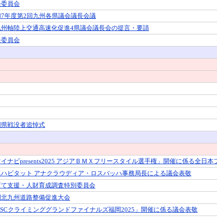
任委員会
和7年度第2回九州各県議会議長会議
九州軸陸上交通高速化促進4県議会議長会の提言・要請
任委員会
岡県戦没者追悼式
イナビpresents2025 アジアＢＭＸフリースタイル選手権」開催に係る
連ハビタット アナクラウディア・ロスバッハ事務局長による議会表敬
育て支援・人財育成調査特別委員会
関北九州道路整備促進大会
FSCクライミンググランドファイナルズ福岡2025」開催に係る議会表敬