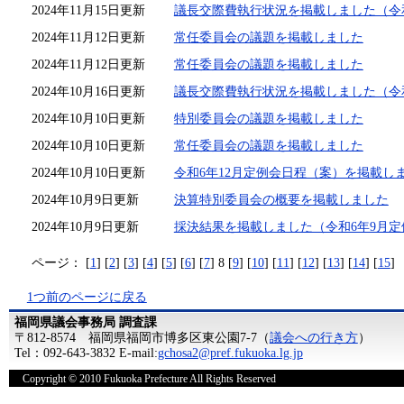
2024年11月15日更新
議長交際費執行状況を掲載しました（令和
2024年11月12日更新
常任委員会の議題を掲載しました
2024年11月12日更新
常任委員会の議題を掲載しました
2024年10月16日更新
議長交際費執行状況を掲載しました（令
2024年10月10日更新
特別委員会の議題を掲載しました
2024年10月10日更新
常任委員会の議題を掲載しました
2024年10月10日更新
令和6年12月定例会日程（案）を掲載し
2024年10月9日更新
決算特別委員会の概要を掲載しました
2024年10月9日更新
採決結果を掲載しました（令和6年9月定
ページ：
[
1
] [
2
] [
3
] [
4
] [
5
] [
6
] [
7
] 8 [
9
] [
10
] [
11
] [
12
] [
13
] [
14
] [
15
]
1つ前のページに戻る
福岡県議会事務局 調査課
〒812-8574 福岡県福岡市博多区東公園7-7（
議会への行き方
）
Tel：092-643-3832 E-mail:
gchosa2@pref.fukuoka.lg.jp
Copyright © 2010 Fukuoka Prefecture All Rights Reserved