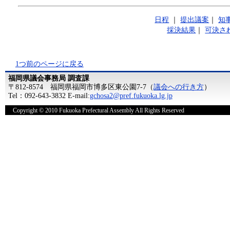
日程
｜
提出議案
｜
知
採決結果
｜
可決さ
1つ前のページに戻る
福岡県議会事務局 調査課
〒812-8574 福岡県福岡市博多区東公園7-7（
議会への行き方
）
Tel：092-643-3832 E-mail:
gchosa2@pref.fukuoka.lg.jp
Copyright © 2010 Fukuoka Prefectural Assembly All Rights Reserved