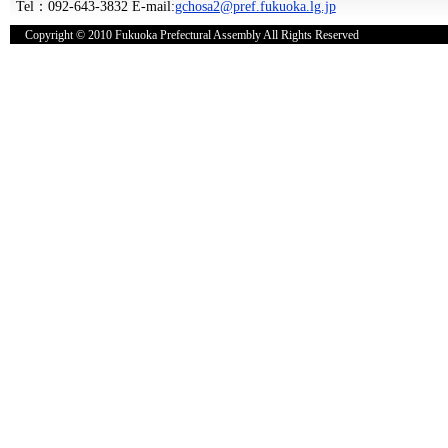
Tel：092-643-3832 E-mail:
gchosa2@pref.fukuoka.lg.jp
Copyright © 2010 Fukuoka Prefectural Assembly All Rights Reserved