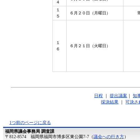
４
１
６月２０日（月曜日）
５
１
６月２１日（火曜日）
６
日程
｜
提出議案
｜
知
採決結果
｜
可決さ
1つ前のページに戻る
福岡県議会事務局 調査課
〒812-8574 福岡県福岡市博多区東公園7-7（
議会への行き方
）