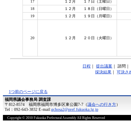
17
１２月 １７日（土曜日）
18
１２月 １８日（日曜日）
19
１２月 １９日（月曜日）
20
１２月 ２０日（火曜日）
日程
｜
提出議案
｜
諮問
採決結果
｜
可決さ
1つ前のページに戻る
福岡県議会事務局 調査課
〒812-8574 福岡県福岡市博多区東公園7-7（
議会への行き方
）
Tel：092-643-3832 E-mail:
gchosa2@pref.fukuoka.lg.jp
Copyright © 2010 Fukuoka Prefectural Assembly All Rights Reserved