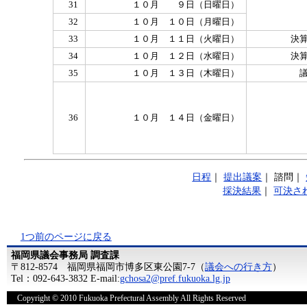
31
１０月 ９日（日曜日）
32
１０月 １０日（月曜日）
33
１０月 １１日（火曜日）
決
34
１０月 １２日（水曜日）
決
35
１０月 １３日（木曜日）
36
１０月 １４日（金曜日）
日程
｜
提出議案
｜
諮問
｜
採決結果
｜
可決さ
1つ前のページに戻る
福岡県議会事務局 調査課
〒812-8574 福岡県福岡市博多区東公園7-7（
議会への行き方
）
Tel：092-643-3832 E-mail:
gchosa2@pref.fukuoka.lg.jp
Copyright © 2010 Fukuoka Prefectural Assembly All Rights Reserved