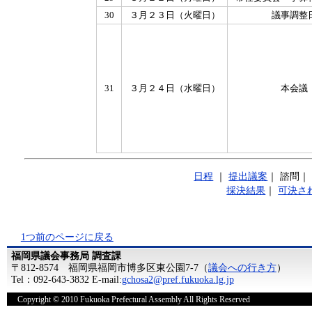
30
３月２３日（火曜日）
議事調整
31
３月２４日（水曜日）
本会議
日程
｜
提出議案
｜
諮問
採決結果
｜
可決さ
1つ前のページに戻る
福岡県議会事務局 調査課
〒812-8574 福岡県福岡市博多区東公園7-7（
議会への行き方
）
Tel：092-643-3832 E-mail:
gchosa2@pref.fukuoka.lg.jp
Copyright © 2010 Fukuoka Prefectural Assembly All Rights Reserved