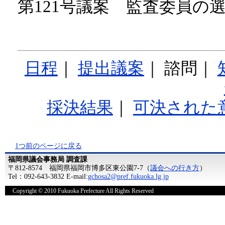
第121号議案 監査委員の
日程
｜
提出議案
｜ 諮問｜
採決結果
｜
可決された
1つ前のページに戻る
福岡県議会事務局 調査課
〒812-8574 福岡県福岡市博多区東公園7-7（
議会への行き方
）
Tel：092-643-3832 E-mail:
gchosa2@pref.fukuoka.lg.jp
Copyright © 2010 Fukuoka Prefecture All Rights Reserved