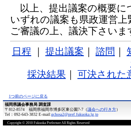
以上、提出議案の概要に
いずれの議案も県政運営上
ご審議の上、議決下さいま
日程
｜
提出議案
｜
諮問
｜
採決結果
｜
可決された
1つ前のページに戻る
福岡県議会事務局 調査課
〒812-8574 福岡県福岡市博多区東公園7-7（
議会への行き方
）
Tel：092-643-3832 E-mail:
gchosa2@pref.fukuoka.lg.jp
Copyright © 2010 Fukuoka Prefecture All Rights Reserved