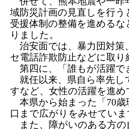
併せて、熊本地震や一昨
域防災計画の見直しを行う
受援体制の整備を進めるな
りました。
治安面では、暴力団対策、
セ電話詐欺防止などに取り
第四に、「誰もが活躍で
就任以来、県自ら率先して
すなど、女性の活躍を進め
本県から始まった「70歳
口まで広がりをみせていま
また、障がいのある方の