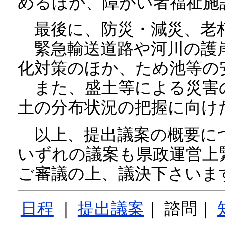
めるほか、障がい者福祉施
最後に、防災・減災、老
緊急輸送道路や河川の護岸
化対策のほか、ため池等の
また、盛土等による災害
土の分布状況の把握に向け
以上、提出議案の概要に
いずれの議案も県政運営上
ご審議の上、議決下さいま
日程
｜
提出議案
｜ 諮問｜