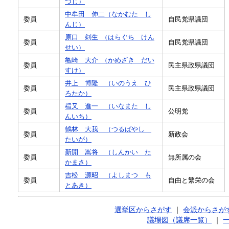
つじ）
中牟田 伸二（なかむた し
委員
自民党県議団
んじ）
原口 剣生 （はらぐち けん
委員
自民党県議団
せい）
亀崎 大介 （かめざき だい
委員
民主県政県議団
すけ）
井上 博隆 （いのうえ ひ
委員
民主県政県議団
ろたか）
稲又 進一 （いなまた し
委員
公明党
んいち）
鶴林 大我 （つるばやし
委員
新政会
たいが）
新開 嵩将 （しんかい た
委員
無所属の会
かまさ）
吉松 源昭 （よしまつ も
委員
自由と繁栄の会
とあき）
選挙区からさがす
｜
会派からさが
議場図（議席一覧）
｜