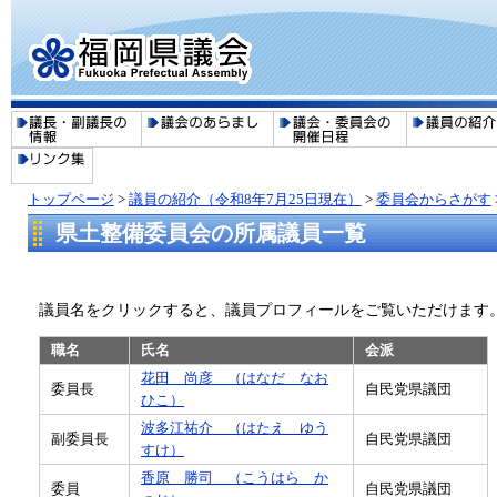
トップページ
>
議員の紹介（令和8年7月25日現在）
>
委員会からさがす
県土整備委員会の所属議員一覧
議員名をクリックすると、議員プロフィールをご覧いただけます
職名
氏名
会派
花田 尚彦 （はなだ なお
委員長
自民党県議団
ひこ）
波多江祐介 （はたえ ゆう
副委員長
自民党県議団
すけ）
香原 勝司 （こうはら か
委員
自民党県議団