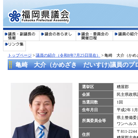
トップページ
>
議員の紹介（令和8年7月25日現在）
>
亀崎 大介（かめ
亀崎 大介（かめざき だいすけ)議員のプ
選挙区
糟屋郡
会派
民主県政県
当選回数
1回
生年月日
平成2年 1月
県土整備委
所属委員会等
​ワンヘル
〒811-2244
住所
糟屋郡志免町