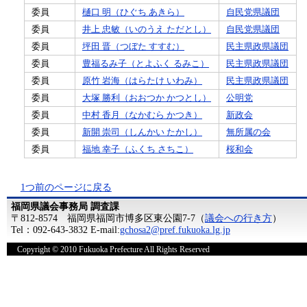
委員
樋口 明（ひぐち あきら）
自民党県議団
委員
井上 忠敏（いのうえ ただとし）
自民党県議団
委員
坪田 晋（つぼた すすむ）
民主県政県議団
委員
豊福るみ子（とよふく るみこ）
民主県政県議団
委員
原竹 岩海（はらたけ いわみ）
民主県政県議団
委員
大塚 勝利（おおつか かつとし）
公明党
委員
中村 香月（なかむら かつき）
新政会
委員
新開 崇司（しんかい たかし）
無所属の会
委員
福地 幸子（ふくち さちこ）
桜和会
1つ前のページに戻る
福岡県議会事務局 調査課
〒812-8574 福岡県福岡市博多区東公園7-7（
議会への行き方
）
Tel：092-643-3832 E-mail:
gchosa2@pref.fukuoka.lg.jp
Copyright © 2010 Fukuoka Prefecture All Rights Reserved