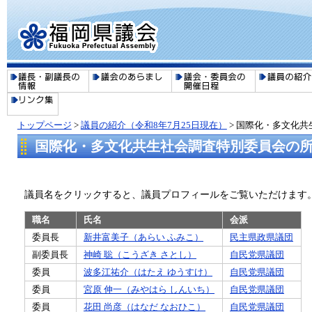
トップページ
>
議員の紹介（令和8年7月25日現在）
>
国際化・多文化共
国際化・多文化共生社会調査特別委員会の
議員名をクリックすると、議員プロフィールをご覧いただけます
職名
氏名
会派
委員長
新井富美子（あらい ふみこ）
民主県政県議団
副委員長
神崎 聡（こうざき さとし）
自民党県議団
委員
波多江祐介（はたえ ゆうすけ）
自民党県議団
委員
宮原 伸一（みやはら しんいち）
自民党県議団
委員
花田 尚彦（はなだ なおひこ）
自民党県議団