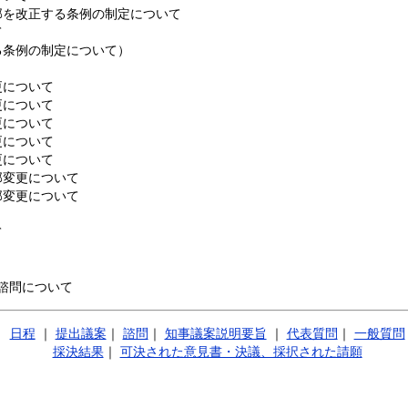
部を改正する条例の制定について
て
る条例の制定について）
更について
更について
更について
更について
更について
部変更について
部変更について
て
諮問について
日程
｜
提出議案
｜
諮問
｜
知事議案説明要旨
｜
代表質問
｜
一般質問
採決結果
｜
可決された意見書・決議、採択された請願