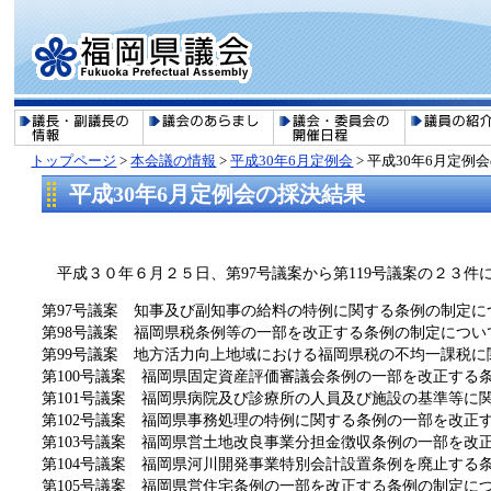
トップページ
>
本会議の情報
>
平成30年6月定例会
> 平成30年6月定例
平成30年6月定例会の採決結果
平成３０年６月２５日、第97号議案から第119号議案の２３
第97号議案 知事及び副知事の給料の特例に関する条例の制定に
第98号議案 福岡県税条例等の一部を改正する条例の制定につい
第99号議案 地方活力向上地域における福岡県税の不均一課税
第100号議案 福岡県固定資産評価審議会条例の一部を改正する
第101号議案 福岡県病院及び診療所の人員及び施設の基準等に
第102号議案 福岡県事務処理の特例に関する条例の一部を改正
第103号議案 福岡県営土地改良事業分担金徴収条例の一部を改
第104号議案 福岡県河川開発事業特別会計設置条例を廃止する
第105号議案 福岡県営住宅条例の一部を改正する条例の制定に