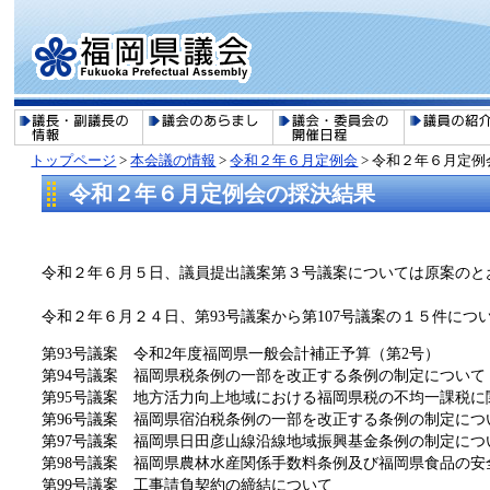
トップページ
>
本会議の情報
>
令和２年６月定例会
> 令和２年６月定
令和２年６月定例会の採決結果
令和２年６月５日、議員提出議案第３号議案については原案のと
令和２年６月２４日、第93号議案から第107号議案の１５件に
第93号議案 令和2年度福岡県一般会計補正予算（第2号）
第94号議案 福岡県税条例の一部を改正する条例の制定について
第95号議案 地方活力向上地域における福岡県税の不均一課税
第96号議案 福岡県宿泊税条例の一部を改正する条例の制定につ
第97号議案 福岡県日田彦山線沿線地域振興基金条例の制定につ
第98号議案 福岡県農林水産関係手数料条例及び福岡県食品の
第99号議案 工事請負契約の締結について