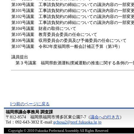
第100号議案 工事請負契約の締結についての議決内容の一部変
第101号議案 工事請負契約の締結についての議決内容の一部変
第102号議案 工事請負契約の締結についての議決内容の一部変
第103号議案 工事請負契約の締結についての議決内容の一部変
第104号議案 財産の取得について
第105号議案 教育委員会委員の任命について
第106号議案 収用委員会の委員及び予備委員の任命について
第107号議案 令和2年度福岡県一般会計補正予算（第3号）
議員提出
第３号議案 福岡県飲酒運転撲滅運動の推進に関する条例の一
1つ前のページに戻る
福岡県議会事務局 調査課
〒812-8574 福岡県福岡市博多区東公園7-7（
議会への行き方
）
Tel：092-643-3832 E-mail:
gchosa2@pref.fukuoka.lg.jp
Copyright © 2010 Fukuoka Prefectural Assembly All Rights Reserved