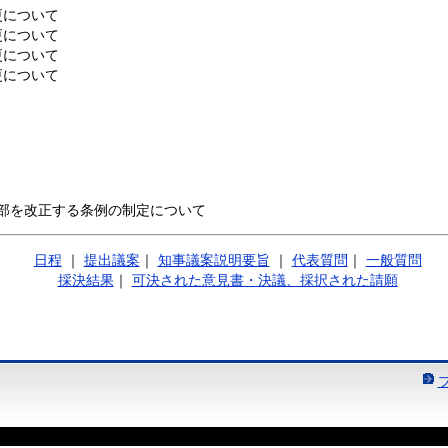
更について
更について
更について
更について
部を改正する条例の制定について
日程
｜
提出議案
｜
知事議案説明要旨
｜
代表質問
｜
一般質問
採決結果
｜
可決された意見書・決議、採択された請願