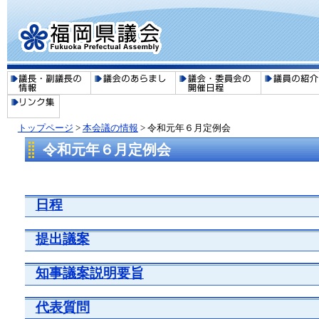
トップページ
>
本会議の情報
> 令和元年６月定例会
令和元年６月定例会
日程
提出議案
知事議案説明要旨
代表質問