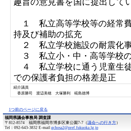
趣旨の意見書を国に提出して
１ 私立高等学校等の経常費
持及び補助の拡充
２ 私立学校施設の耐震化事
３ 私立小・中・高等学校の
４ 私立学校に通う児童生徒
での保護者負担の格差是正
紹介議員
香原勝司 渡辺美穂 大塚勝利 椛島德博
1つ前のページに戻る
福岡県議会事務局 調査課
〒812-8574 福岡県福岡市博多区東公園7-7（
議会への行き方
）
Tel：092-643-3832 E-mail:
gchosa2@pref.fukuoka.lg.jp