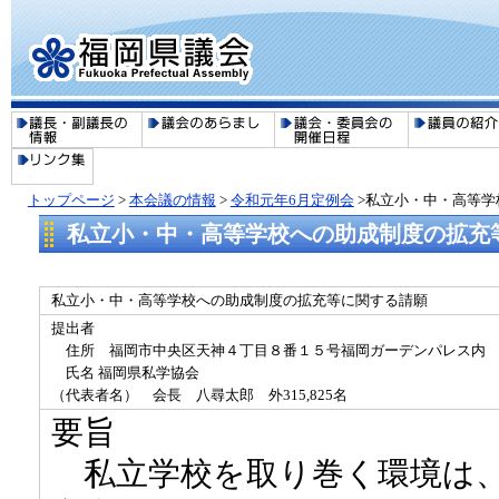
トップページ
>
本会議の情報
>
令和元年6月定例会
>私立小・中・高等学
私立小・中・高等学校への助成制度の拡充
私立小・中・高等学校への助成制度の拡充等に関する請願
提出者
住所 福岡市中央区天神４丁目８番１５号福岡ガーデンパレス内
氏名 福岡県私学協会
（代表者名） 会長 八尋太郎 外315,825名
要旨
私立学校を取り巻く環境は、