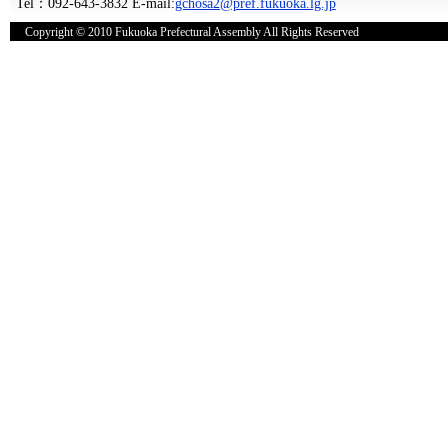
Tel：092-643-3832 E-mail:
gchosa2@pref.fukuoka.lg.jp
Copyright © 2010 Fukuoka Prefectural Assembly All Rights Reserved