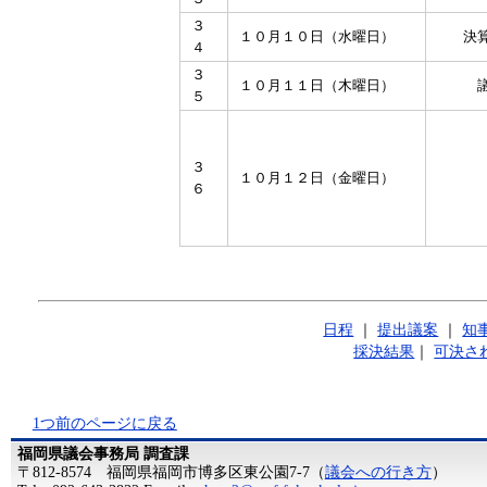
３
１０月１０日（水曜日）
決
４
３
１０月１１日（木曜日）
５
３
１０月１２日（金曜日）
６
日程
｜
提出議案
｜
知
採決結果
｜
可決さ
1つ前のページに戻る
福岡県議会事務局 調査課
〒812-8574 福岡県福岡市博多区東公園7-7（
議会への行き方
）