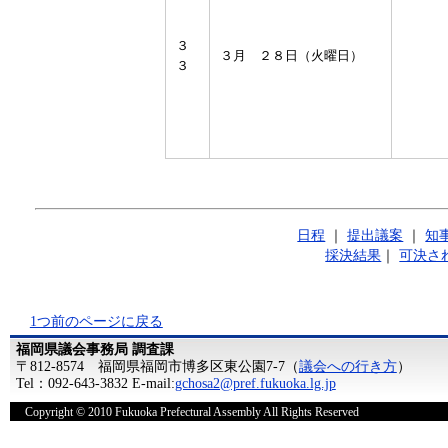
３
３月 ２８日（火曜日）
３
日程
｜
提出議案
｜
知
採決結果
｜
可決さ
1つ前のページに戻る
福岡県議会事務局 調査課
〒812-8574 福岡県福岡市博多区東公園7-7（
議会への行き方
）
Tel：092-643-3832 E-mail:
gchosa2@pref.fukuoka.lg.jp
Copyright © 2010 Fukuoka Prefectural Assembly All Rights Reserved