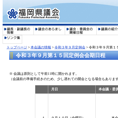
トップページ
>
本会議の情報
>
令和３年９月定例会
> 令和３年９月第１
令和３年９月第１５回定例会会期日程
※ 会議は原則として午前11時に開かれます。
（会議前の準備手続きのため、少し遅れての開会となる場合もありま
月日
本会議・委
１
９月１０日（金曜日）
本