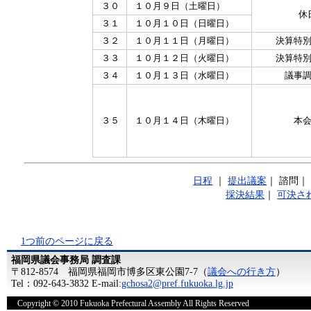
３０
１０月９日（土曜日）
休
３１
１０月１０日（日曜日）
３２
１０月１１日（月曜日）
決算特
３３
１０月１２日（火曜日）
決算特
３４
１０月１３日（水曜日）
議事
３５
１０月１４日（木曜日）
本
日程
｜
提出議案
｜
諮問
採決結果
｜
可決さ
1つ前のページに戻る
福岡県議会事務局 調査課
〒812-8574 福岡県福岡市博多区東公園7-7（
議会への行き方
）
Tel：092-643-3832 E-mail:
gchosa2@pref.fukuoka.lg.jp
Copyright © 2010 Fukuoka Prefectural Assembly All Rights Reserved