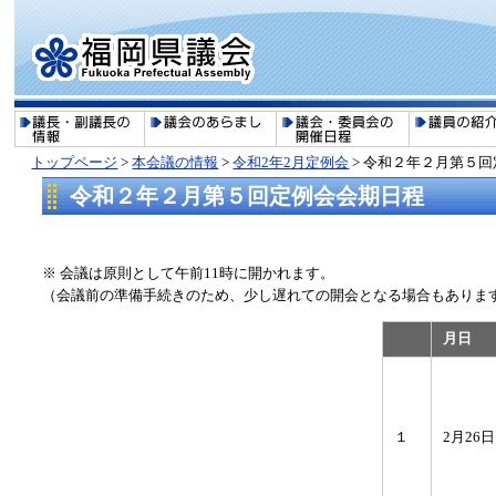
トップページ
>
本会議の情報
>
令和2年2月定例会
> 令和２年２月第５
令和２年２月第５回定例会会期日程
※ 会議は原則として午前11時に開かれます。
（会議前の準備手続きのため、少し遅れての開会となる場合もありま
月日
１
2月26