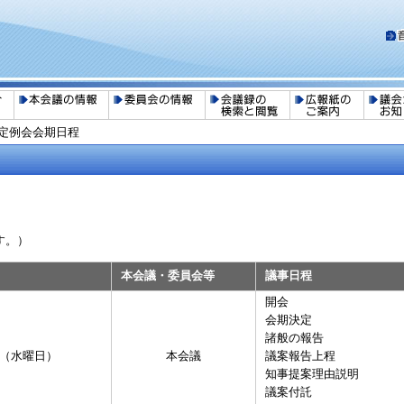
回定例会会期日程
す。）
本会議・委員会等
議事日程
開会
会期決定
諸般の報告
日（水曜日）
本会議
議案報告上程
知事提案理由説明
議案付託