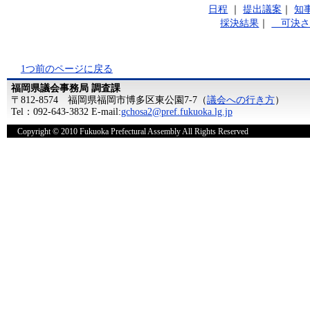
日程
｜
提出議案
｜
知
採決結果
｜
可決さ
1つ前のページに戻る
福岡県議会事務局 調査課
〒812-8574 福岡県福岡市博多区東公園7-7（
議会への行き方
）
Tel：092-643-3832 E-mail:
gchosa2@pref.fukuoka.lg.jp
Copyright © 2010 Fukuoka Prefectural Assembly All Rights Reserved