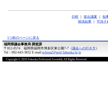
日程
｜
提出議案
｜
知
採決結果
｜
可決さ
1つ前のページに戻る
福岡県議会事務局 調査課
〒812-8574 福岡県福岡市博多区東公園7-7（
議会への行き方
）
Tel：092-643-3832 E-mail:
gchosa2@pref.fukuoka.lg.jp
Copyright © 2010 Fukuoka Prefectural Assembly All Rights Reserved