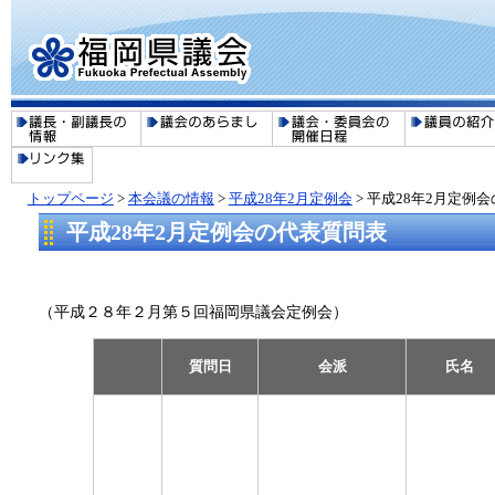
トップページ
>
本会議の情報
>
平成28年2月定例会
> 平成28年2月定例
平成28年2月定例会の代表質問表
（平成２８年２月第５回福岡県議会定例会）
質問日
会派
氏名