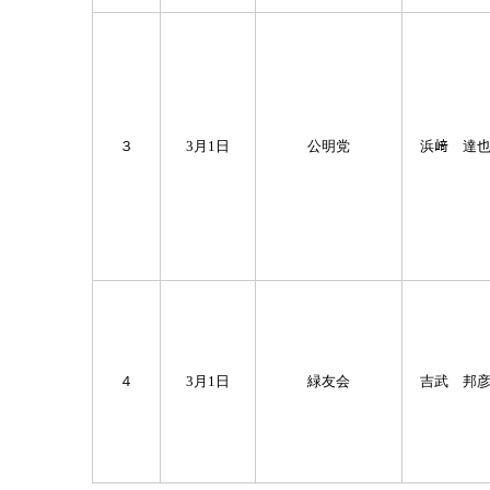
３
3月1日
公明党
浜﨑 達
４
3月1日
緑友会
吉武 邦