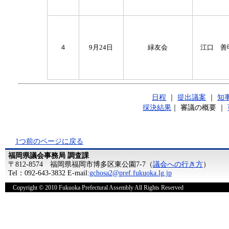
４
9月24日
緑友会
江口 善
日程
｜
提出議案
｜
知
採決結果
｜
審議の概要
｜
1つ前のページに戻る
福岡県議会事務局 調査課
〒812-8574 福岡県福岡市博多区東公園7-7（
議会への行き方
）
Tel：092-643-3832 E-mail:
gchosa2@pref.fukuoka.lg.jp
Copyright © 2010 Fukuoka Prefectural Assembly All Rights Reserved