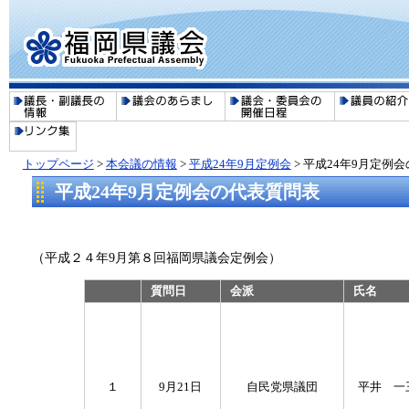
トップページ
>
本会議の情報
>
平成24年9月定例会
> 平成24年9月定例
平成24年9月定例会の代表質問表
（平成２４年9月第８回福岡県議会定例会）
質問日
会派
氏名
１
9月21日
自民党県議団
平井 一