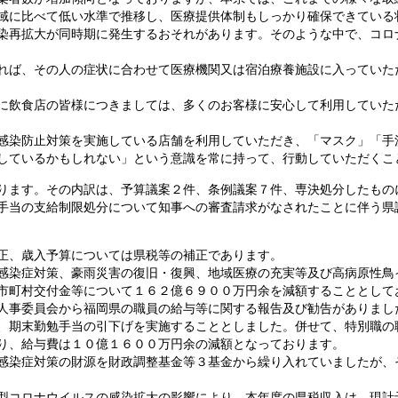
域に比べて低い水準で推移し、医療提供体制もしっかり確保できている
染再拡大が同時期に発生するおそれがあります。そのような中で、コロ
れば、その人の症状に合わせて医療機関又は宿泊療養施設に入っていた
に飲食店の皆様につきましては、多くのお客様に安心して利用していた
感染防止対策を実施している店舗を利用していただき、「マスク」「手
しているかもしれない」という意識を常に持って、行動していただくこ
ります。その内訳は、予算議案２件、条例議案７件、専決処分したもの
手当の支給制限処分について知事への審査請求がなされたことに伴う県
正、歳入予算については県税等の補正であります。
感染症対策、豪雨災害の復旧・復興、地域医療の充実等及び高病原性鳥
市町村交付金等について１６２億６９００万円余を減額することとして
人事委員会から福岡県の職員の給与等に関する報告及び勧告がありまし
、期末勤勉手当の引下げを実施することとしました。併せて、特別職の
り、給与費は１０億１６００万円余の減額となっております。
感染症対策の財源を財政調整基金等３基金から繰り入れていましたが、
型コロナウイルスの感染拡大の影響により、本年度の県税収入は、現計