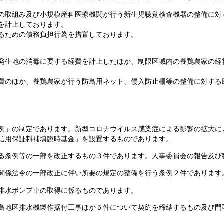
の取組み及び小規模産科医療機関が行う新生児聴覚検査機器の整備に対
を計上しております。
るための債務負担行為を措置しております。
発生地の消毒に要する経費を計上したほか、制限区域内の養鶏農家の経
費のほか、養鶏農家が行う防鳥用ネット、侵入防止柵等の整備に対する
例」の制定であります。新型コロナウイルス感染症による影響の拡大に
信用保証料補填臨時基金」を設置するものであります。
る条例等の一部を改正するもの３件であります。人事委員会の報告及び
関係法令の一部改正に伴い所要の規定の整備を行う条例２件であります
排水ポンプ車の取得に係るものであります。
島地区排水機製作据付工事ほか５件について契約を締結するもの及び門