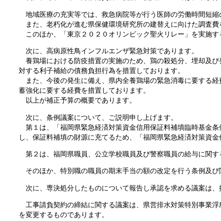
地域医療の充実等では、救急病院等が行う医師の労働時間短縮
また、老朽化が進む県保健環境研究所の建替えに向けた調査費
このほか、「東京２０２０オリンピック聖火リレー」を実施す
次に、高病原性鳥インフルエンザ緊急対策であります。
養鶏場における防疫措置の実施のため、鶏の殺処分、埋却及び
対する利子補給の債務負担行為を措置しております。
また、今後の発生に備え、県内全養鶏場の緊急消毒に要する経
蓄強化に要する経費を措置しております。
以上が補正予算の概要であります。
次に、条例議案について、ご説明申し上げます。
第１は、「福岡県緊急経済対策資金信用保証料補填臨時基金条
し、保証料補填の財源に充てるため、「福岡県緊急経済対策資金
第２は、福岡県職員、公立学校職員及び警察職員の給与に関す
そのほか、特別職の職員の期末手当の額の改定を行う条例及び
次に、専決処分したものについて報告し承認を求める議案は、
工事請負契約の締結に関する議案は、県営排水対策特別事業浮
を変更するものであります。