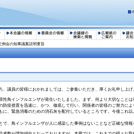
定例会の知事議案説明要旨
ろ、議員の皆様におかれましては、ご参集いただき、厚くお礼申し上げ
原性鳥インフルエンザが発生いたしました。まず、何より大切なことは
の防疫措置を迅速に、かつ、徹底して行い、関係者の皆様のご努力によ
もに、緊急消毒のための消石灰を配付しているところです。今後これ以
とで、鳥インフルエンザが人に感染した事例はないことなど正確な情報
染者数が増加傾向となっておりますが、本県では、これまでの様々な取