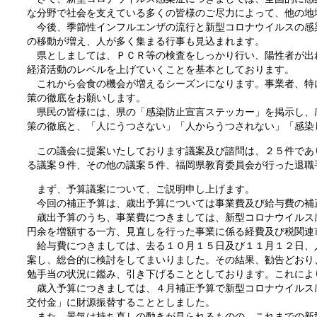
な分野で社会を支えている多くの皆様のご尽力によって、他の地
今後、季節性インフルエンザの流行と新型コロナウイルスの感
の移動が増え、人が多く集まる行事も見込まれます。
県としましては、ＰＣＲ等の検査をしっかり行い、陽性者が出
経済活動のレベルを上げていくことを基本としております。
これから会食の機会が増えるシーズンになります。事業者、特
策の徹底をお願いします。
県民の皆様には、県の「感染防止宣言ステッカー」を掲示し、
策の徹底と、「人にうつさない」「人からうつされない」「感染
この議会に提案いたしております議案及び諮問は、２５件であ
る議案９件、その他の議案５件、福岡県教育委員会が行った退職
まず、予算議案について、ご説明申し上げます。
今回の補正予算は、歳出予算については事業費及び給与費の補
歳出予算のうち、事業費につきましては、新型コロナウイルス
円余を増額する一方、見直しを行った事業に係る経費及び税関連
給与費につきましては、去る１０月１５日及び１１月１２日、
案し、総合的に検討をしてまいりました。その結果、勧告どおり
勉手当の状況に鑑み、引き下げることとしております。これによ
歳入予算につきましては、４月補正予算で新型コロナウイルス
交付金」に財源振替することとしました。
また、景気は持ち直しの動きが見られるものの、これまでの新