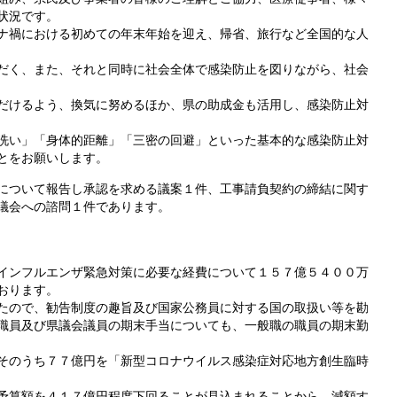
状況です。
ナ禍における初めての年末年始を迎え、帰省、旅行など全国的な人
だく、また、それと同時に社会全体で感染防止を図りながら、社会
だけるよう、換気に努めるほか、県の助成金も活用し、感染防止対
洗い」「身体的距離」「三密の回避」といった基本的な感染防止対
とをお願いします。
について報告し承認を求める議案１件、工事請負契約の締結に関す
議会への諮問１件であります。
インフルエンザ緊急対策に必要な経費について１５７億５４００万
おります。
たので、勧告制度の趣旨及び国家公務員に対する国の取扱い等を勘
職員及び県議会議員の期末手当についても、一般職の職員の期末勤
そのうち７７億円を「新型コロナウイルス感染症対応地方創生臨時
予算額を４１７億円程度下回ることが見込まれることから、減額す