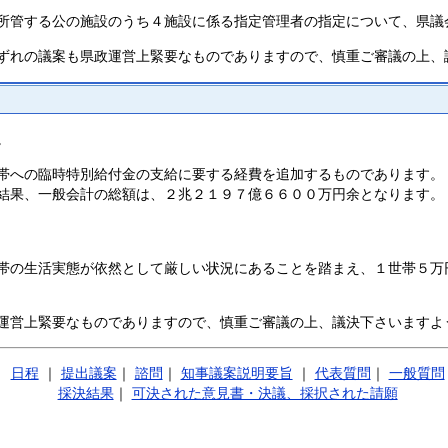
所管する公の施設のうち４施設に係る指定管理者の指定について、県議
ずれの議案も県政運営上緊要なものでありますので、慎重ご審議の上、
。
帯への臨時特別給付金の支給に要する経費を追加するものであります。
結果、一般会計の総額は、２兆２１９７億６６００万円余となります。
帯の生活実態が依然として厳しい状況にあることを踏まえ、１世帯５万
運営上緊要なものでありますので、慎重ご審議の上、議決下さいますよ
日程
｜
提出議案
｜
諮問
｜
知事議案説明要旨
｜
代表質問
｜
一般質問
採決結果
｜
可決された意見書・決議、採択された請願