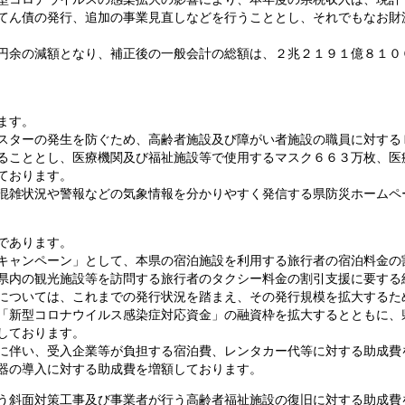
てん債の発行、追加の事業見直しなどを行うこととし、それでもなお財
円余の減額となり、補正後の一般会計の総額は、２兆２１９１億８１０
ます。
スターの発生を防ぐため、高齢者施設及び障がい者施設の職員に対する
ることとし、医療機関及び福祉施設等で使用するマスク６６３万枚、医
ております。
混雑状況や警報などの気象情報を分かりやすく発信する県防災ホームペ
であります。
キャンペーン」として、本県の宿泊施設を利用する旅行者の宿泊料金の
県内の観光施設等を訪問する旅行者のタクシー料金の割引支援に要する
については、これまでの発行状況を踏まえ、その発行規模を拡大するた
「新型コロナウイルス感染症対応資金」の融資枠を拡大するとともに、
しております。
に伴い、受入企業等が負担する宿泊費、レンタカー代等に対する助成費
器の導入に対する助成費を増額しております。
う斜面対策工事及び事業者が行う高齢者福祉施設の復旧に対する助成費