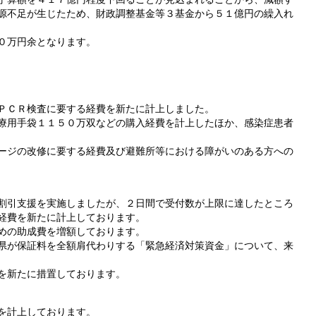
源不足が生じたため、財政調整基金等３基金から５１億円の繰入れ
０万円余となります。
ＰＣＲ検査に要する経費を新たに計上しました。
療用手袋１１５０万双などの購入経費を計上したほか、感染症患者
ージの改修に要する経費及び避難所等における障がいのある方への
割引支援を実施しましたが、２日間で受付数が上限に達したところ
経費を新たに計上しております。
めの助成費を増額しております。
県が保証料を全額肩代わりする「緊急経済対策資金」について、来
を新たに措置しております。
を計上しております。