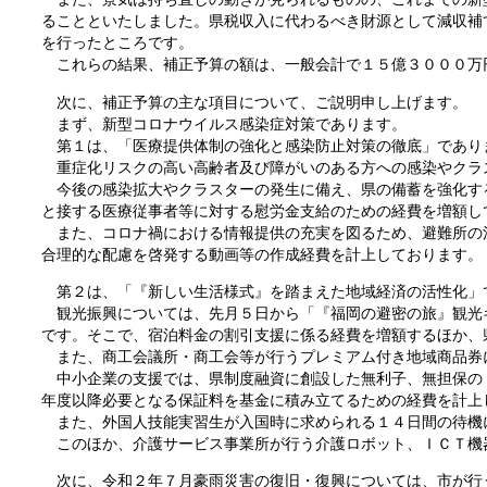
ることといたしました。県税収入に代わるべき財源として減収補
を行ったところです。
これらの結果、補正予算の額は、一般会計で１５億３０００万
次に、補正予算の主な項目について、ご説明申し上げます。
まず、新型コロナウイルス感染症対策であります。
第１は、「医療提供体制の強化と感染防止対策の徹底」であり
重症化リスクの高い高齢者及び障がいのある方への感染やクラ
今後の感染拡大やクラスターの発生に備え、県の備蓄を強化す
と接する医療従事者等に対する慰労金支給のための経費を増額し
また、コロナ禍における情報提供の充実を図るため、避難所の
合理的な配慮を啓発する動画等の作成経費を計上しております。
第２は、「『新しい生活様式』を踏まえた地域経済の活性化」
観光振興については、先月５日から「『福岡の避密の旅』観光
です。そこで、宿泊料金の割引支援に係る経費を増額するほか、
また、商工会議所・商工会等が行うプレミアム付き地域商品券
中小企業の支援では、県制度融資に創設した無利子、無担保の
年度以降必要となる保証料を基金に積み立てるための経費を計上
また、外国人技能実習生が入国時に求められる１４日間の待機
このほか、介護サービス事業所が行う介護ロボット、ＩＣＴ機
次に、令和２年７月豪雨災害の復旧・復興については、市が行