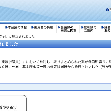
援条例」が制定されました
れました
栗原渉議員）」において検討し、取りまとめられた案が樋口明議長に
０日に公布、基本理念等一部の規定は同日から施行されました（県が