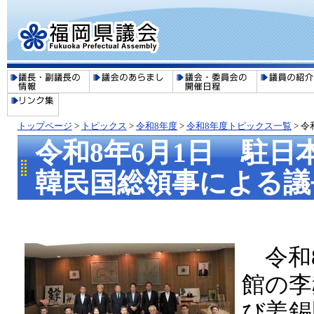
トップページ
>
トピックス
>
令和8年度
>
令和8年度トピックス一覧
>
令
令和8年6月1日 駐
韓民国総領事による議
令和8
館の李
び姜錫