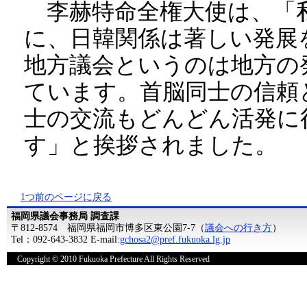
李赫特命全権大使は、「私
に、日韓関係は著しい発展
地方議会というのは地方の
ています。首脳同士の信頼
士の交流もどんどん活発に
す」と挨拶されました。
1つ前のページに戻る
福岡県議会事務局 調査課
〒812-8574 福岡県福岡市博多区東公園7-7（
議会への行き方
）
Tel：092-643-3832 E-mail:
gchosa2@pref.fukuoka.lg.jp
Copyright © 2010 Fukuoka Prefecture All Rights Reserved