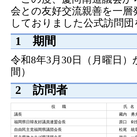
会との友好交流親善を一層
しておりました公式訪問団
1 期間
令和8年3月30日（月曜日）
間）
2 訪問者
役 職
氏 名
議長
藏内 勇
福岡県日韓友好議員連盟会長
原口 剣
自由民主党福岡県議団会長
松尾 統