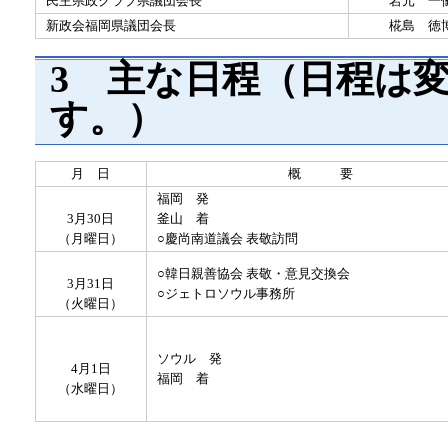
民主県政クラブ県議団会長
岩元 一
新政会福岡県議団会長
椛島 徳
3 主な日程（日程は
す。）
月 日
概 要
福岡 発
3月30日
釜山 着
（月曜日）
○慶尚南道議会 表敬訪問
○韓日親善協会 表敬・意見交換会
3月31日
○ジェトロソウル事務所
（火曜日）
ソウル 発
4月1日
福岡 着
（水曜日）