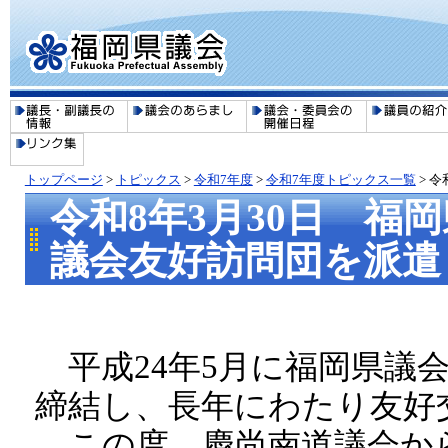
トップページ
>
トピックス
>
令和7年度
>
令和7年度トピックス一覧
>
令
令和8年3月30日 福
議会友好訪問団を派遣
平成24年5月に福岡県議
締結し、長年にわたり友好
この度、慶尚南道議会か