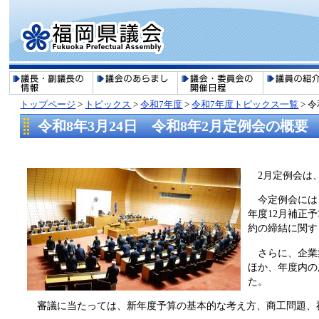
トップページ
>
トピックス
>
令和7年度
>
令和7年度トピックス一覧
>
令
令和8年3月24日 令和8年2月定例会の概要
2月定例会は、
今定例会には、
年度12月補正
約の締結に関す
さらに、企業業
ほか、年度内の
た。
審議に当たっては、新年度予算の基本的な考え方、商工問題、