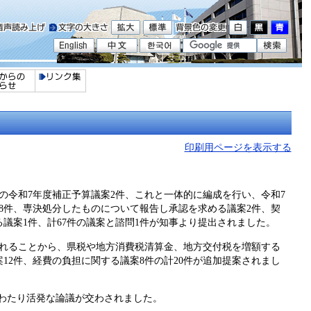
印刷用ページを表示する
。
令和7年度補正予算議案2件、これと一体的に編成を行い、令和7
案28件、専決処分したものについて報告し承認を求める議案2件、契
議案1件、計67件の議案と諮問1件が知事より提出されました。
れることから、県税や地方消費税清算金、地方交付税を増額する
12件、経費の負担に関する議案8件の計20件が追加提案されまし
わたり活発な論議が交わされました。