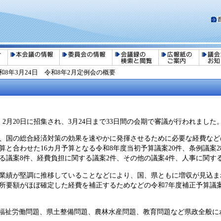
和8年3月24日 令和8年2月定例会の概要
2月20日に招集され、3月24日まで33日間の会期で審議が行われました
国の総合経済対策の効果を速やかに発揮させるために必要な経費などの
予算と合わせた16カ月予算となる令和8年度当初予算議案20件、条例議
る議案8件、経費負担に関する議案2件、その他の議案4件、人事に関する
績が堅調に推移していることなどにより、国、県ともに増収が見込ま
所要額がほぼ確定した経費を補正するためなどの令和7年度補正予算議案
福祉労働問題、県土整備問題、農林水産問題、教育問題など県政全般に