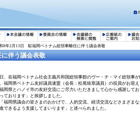
和8年2月13日 駐福岡ベトナム総領事離任に伴う議会表敬
任に伴う議会表敬
3日、在福岡ベトナム社会主義共和国総領事館のヴー・チ・マイ総領事
、福岡県ベトナム友好議員連盟（会長：松尾統章議員）の役員がお迎え
岡県とハノイ市の友好交流にご尽力いただきまして心から感謝してお
っております」と挨拶しました。
福岡県議会の皆さまのおかげで、人的交流、経済交流などさまざまな
進できるよう支援してまいります」と述べられました。