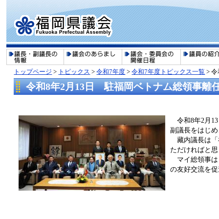
トップページ
>
トピックス
>
令和7年度
>
令和7年度トピックス一覧
>
令
令和8年2月13日 駐福岡ベトナム総領事離
令和8年2月1
副議長をはじめ
藏内議長は「福
ただければと思
マイ総領事は「
の友好交流を促