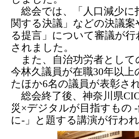
総会では、「人口減少に
関する決議」などの決議案
る提言」について審議が行
されました。
また、自治功労者として
今林久議員が在職30年以
たほか6名の議員が表彰さ
総会終了後、神奈川県CIO
災×デジタルが目指すもの 
に-」と題する講演が行わ