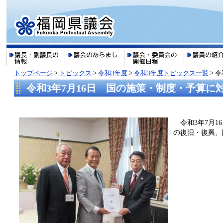
トップページ
>
トピックス
>
令和3年度
>
令和3年度トピックス一覧
>
令
令和3年7月16日 国の施策・制度・予算
​​ 令和3年
の復旧・復興、