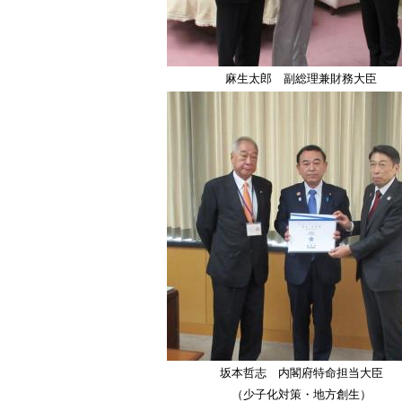
麻生太郎 副総理兼財務大臣
坂本哲志 内閣府特命担当大臣
（少子化対策・地方創生）