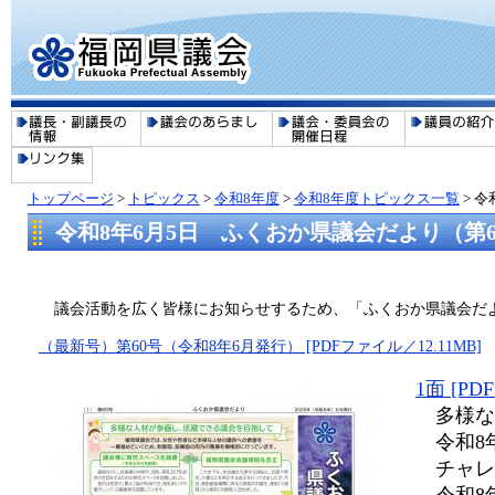
トップページ
>
トピックス
>
令和8年度
>
令和8年度トピックス一覧
>
令
令和8年6月5日 ふくおか県議会だより（第
議会活動を広く皆様にお知らせするため、「ふくおか県議会だ
（最新号）第60号（令和8年6月発行） [PDFファイル／12.11MB]
1面 [PD
多様な
令和8
チャレ
​ 令和8