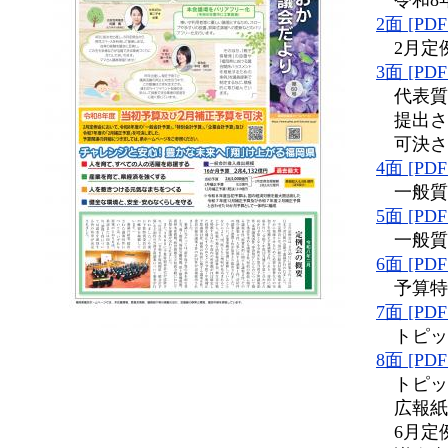
2面 [PD
2月定例
3面 [PD
代表質
提出さ
可決さ
4面 [PD
一般質
5面 [PD
一般質問
6面 [PD
予算特
7面 [PD
トピックス
8面 [PD
トピッ
広報紙
6月定例