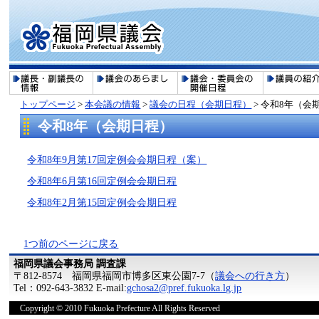
トップページ
>
本会議の情報
>
議会の日程（会期日程）
>
令和8年（会
令和8年（会期日程）
令和8年9月第17回定例会会期日程（案）
令和8年6月第16回定例会会期日程
令和8年2月第15回定例会会期日程
1つ前のページに戻る
福岡県議会事務局 調査課
〒812-8574 福岡県福岡市博多区東公園7-7（
議会への行き方
）
Tel：092-643-3832 E-mail:
gchosa2@pref.fukuoka.lg.jp
Copyright © 2010 Fukuoka Prefecture All Rights Reserved