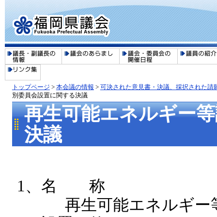
トップページ
>
本会議の情報
>
可決された意見書・決議、採択された請
別委員会設置に関する決議
再生可能エネルギー等
決議
1、名 称
再生可能エネルギー等