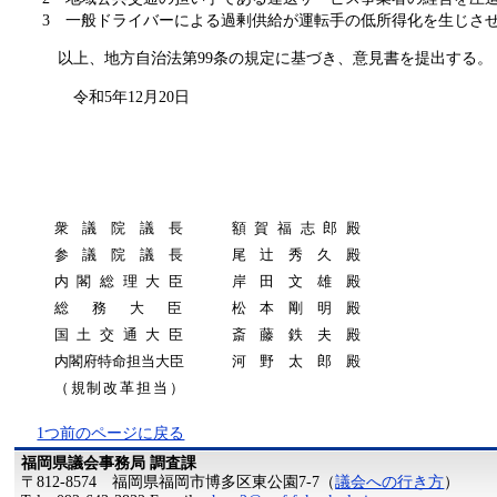
3 一般ドライバーによる過剰供給が運転手の低所得化を生じさ
以上、地方自治法第99条の規定に基づき、意見書を提出する。
令和5年12月20日
衆議院議長
額賀福志郎殿
参議院議長
尾辻秀久殿
内閣総理大臣
岸田文雄殿
総務大臣
松本剛明殿
国土交通大臣
斎藤鉄夫殿
内閣府特命担当大臣
河野太郎殿
（規制改革担当）
1つ前のページに戻る
福岡県議会事務局 調査課
〒812-8574 福岡県福岡市博多区東公園7-7（
議会への行き方
）