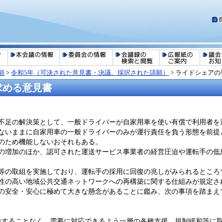
願
>
令和5年（可決された意見書・決議、採択された請願）
>
ライドシェアの
求める意見書
不足の解決策として、一般ドライバーが自家用車を使い有償で利用者を
ないままに自家用車の一般ドライバーのみが運行責任を負う形態を前提
のため機能しないおそれもある。
の増加のほか、認可された運送サービス事業者の経営圧迫や運転手の低
の取組を実施しており、運転手の採用に回復の兆しがみられるところで
性の高い地域公共交通ネットワークへの再構築に関する仕組みが規定さ
の安全・安心に極めて大きな懸念があることに鑑み、次の事項を踏まえ
迫することなく、需要に対応できるよう一層の各種支援、規制緩和等に