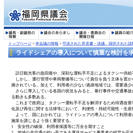
トップページ
>
本会議の情報
>
可決された意見書・決議、採択された請
ライドシェアの導入について慎重な検討を
訪日観光客の急回復や、深刻な運転手不足によるタクシー供給
しかし、運行管理や車両整備等について責任を負う主体を置か
摘されている。加えて、利用者の少ない過疎地域では、需要過少
さらに導入している各国の状況をみると、暴行事件や交通事故
る動きも多数ある。
これまで政府は、タクシー運転手不足を解消するため待遇改善等
化及び再生に関する法律等において、利便性・持続可能性・生産
よって、国におかれては、ライドシェアの導入について利用者
施策を講じるよう強く要望する。
1 安全性の確保、利用者保護等に万全を期すこと
2 地域公共交通の担い手である運送サービス事業者の経営を圧