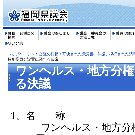
トップページ
>
本会議の情報
>
可決された意見書・決議、採択された請
特別委員会設置に関する決議
ワンヘルス・地方分権
る決議
1、名 称
ワンヘルス・地方分権