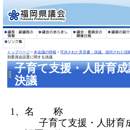
トップページ
>
本会議の情報
>
可決された意見書・決議、採択された請
別委員会設置に関する決議
子育て支援・人財育成
決議
​1、名 称
子育て支援・人財育成